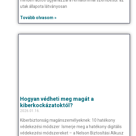
minden autós ugyanazzal a rémálommal szembesül: az
utak állapota látványosan
Tovább olvasom »
Hogyan védheti meg magát a
kiberkockázatoktól?
2026.01.16.
Kiberbiztonság magánszemélyeknek: 10 hatékony
védekezési módszer Ismerje meg a hatékony digitális
védekezési módszereket – a Nelson Biztosítási Alkusz