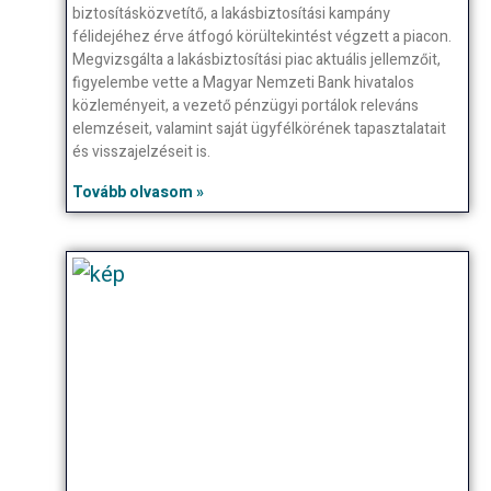
biztosításközvetítő, a lakásbiztosítási kampány
félidejéhez érve átfogó körültekintést végzett a piacon.
Megvizsgálta a lakásbiztosítási piac aktuális jellemzőit,
figyelembe vette a Magyar Nemzeti Bank hivatalos
közleményeit, a vezető pénzügyi portálok releváns
elemzéseit, valamint saját ügyfélkörének tapasztalatait
és visszajelzéseit is.
Tovább olvasom »