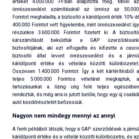
értékét 4.000.000 Ft-ban állapította meg. Mivel az
önrészesedést számításánál az önrész az 50.000
Forintot meghaladta, a biztosító a káridőponti érték 10%-át
400.000 Forintot vett figyelembe, mint önrészesedést így
részünkre 3.600.000 Forintot fizetett ki. A biztosító
kárszámítását beküldtük a GAP szerződésünk
biztosítójának, aki ezt elfogadta és kifizette a casco
biztosító által levont önrészesedést és a jármű
káridőponti értéke és vételára közötti különbözetet.
Összesen 1.400.000 Forintot. Így a két kártérítésből a
teljes 5.000.000 Forintos vételárat megkaptuk, a
tartozásunkat a lízing cég felé teljes egészében
rendeztük, és még arra is jutott belőle, hogy egy új családi
autó kezdőrészletét befizessük.
Nagyon nem mindegy mennyi az annyi
A fenti példából látszik, hogy a GAP szerződések a jármű
káridőponti értéke és a vételár közötti különbözetre, és az