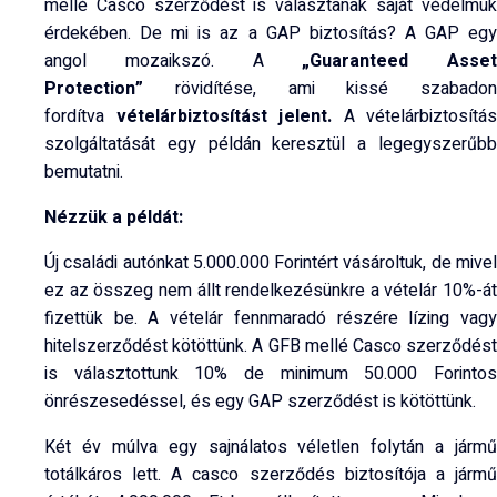
mellé Casco szerződést is választanak saját védelmük
érdekében. De mi is az a GAP biztosítás? A GAP egy
angol mozaikszó. A
„Guaranteed Asset
Protection”
rövidítése, ami kissé szabadon
fordítva
vételárbiztosítást jelent.
A vételárbiztosítás
szolgáltatását egy példán keresztül a legegyszerűbb
bemutatni.
Nézzük a példát:
Új családi autónkat 5.000.000 Forintért vásároltuk, de mivel
ez az összeg nem állt rendelkezésünkre a vételár 10%-át
fizettük be. A vételár fennmaradó részére lízing vagy
hitelszerződést kötöttünk. A GFB mellé Casco szerződést
is választottunk 10% de minimum 50.000 Forintos
önrészesedéssel, és egy GAP szerződést is kötöttünk.
Két év múlva egy sajnálatos véletlen folytán a jármű
totálkáros lett. A casco szerződés biztosítója a jármű