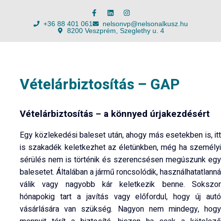
+36 88 401 061
nelsonvp@nelsonalkusz.hu
8200 Veszprém, Szeglethy u. 4
Vételárbiztosítás – GAP
Vételárbiztosítás – a könnyed úrjakezdésért
Egy közlekedési baleset után, ahogy más esetekben is, itt
is szakadék keletkezhet az életünkben, még ha személyi
sérülés nem is történik és szerencsésen megúszunk egy
balesetet. Általában a jármű roncsolódik, használhatatlanná
válik vagy nagyobb kár keletkezik benne. Sokszor
hónapokig tart a javítás vagy előfordul, hogy új autó
vásárlására van szükség. Nagyon nem mindegy, hogy