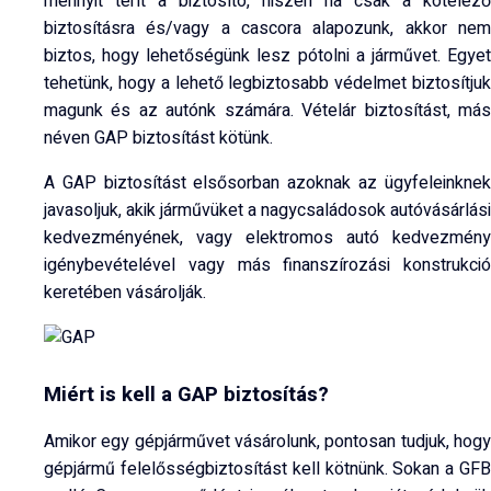
mennyit térít a biztosító, hiszen ha csak a kötelező
biztosításra és/vagy a cascora alapozunk, akkor nem
biztos, hogy lehetőségünk lesz pótolni a járművet. Egyet
tehetünk, hogy a lehető legbiztosabb védelmet biztosítjuk
magunk és az autónk számára. Vételár biztosítást, más
néven GAP biztosítást kötünk.
A GAP biztosítást elsősorban azoknak az ügyfeleinknek
javasoljuk, akik járművüket a nagycsaládosok autóvásárlási
kedvezményének, vagy elektromos autó kedvezmény
igénybevételével vagy más finanszírozási konstrukció
keretében vásárolják.
Miért is kell a GAP biztosítás?
Amikor egy gépjárművet vásárolunk, pontosan tudjuk, hogy
gépjármű felelősségbiztosítást kell kötnünk. Sokan a GFB