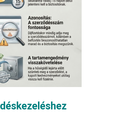
ődéskezeléshez