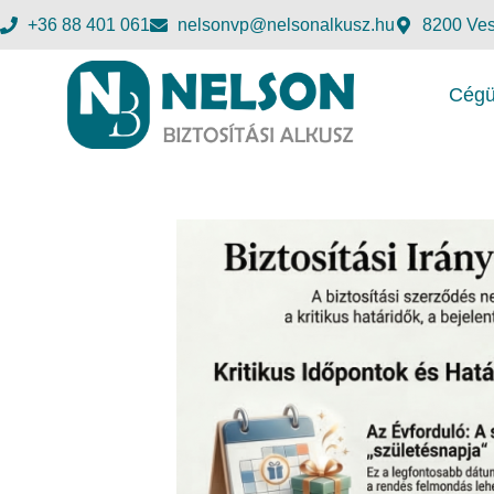
+36 88 401 061
nelsonvp@nelsonalkusz.hu
8200 Ves
Cégü