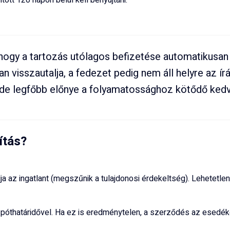
tt 120 napon belül kell benyújtani.
ogy a tartozás utólagos befizetése automatikusan „f
 visszautalja, a fedezet pedig nem áll helyre az írá
se, de legfőbb előnye a folyamatossághoz kötődő k
ítás?
ja az ingatlant (megszűnik a tulajdonosi érdekeltség). Lehetetl
üld póthatáridővel. Ha ez is eredménytelen, a szerződés az esed