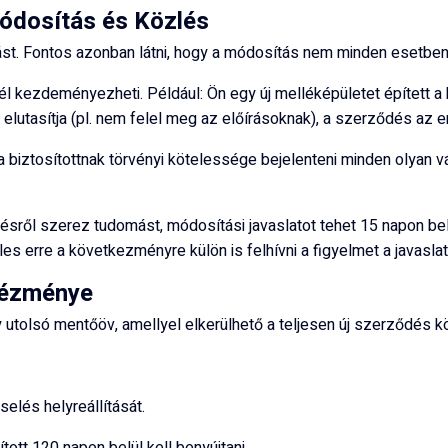
ódosítás és Közlés
tozást. Fontos azonban látni, hogy a módosítás nem minden esetbe
l kezdeményezheti. Például: Ön egy új melléképületet épített a h
 elutasítja (pl. nem felel meg az előírásoknak), a szerződés az e
biztosítottnak törvényi kötelessége bejelenteni minden olyan vál
ről szerez tudomást, módosítási javaslatot tehet 15 napon belül
eles erre a következményre külön is felhívni a figyelmet a javasla
ntézménye
tolsó mentőöv, amellyel elkerülhető a teljesen új szerződés kö
selés helyreállítását.