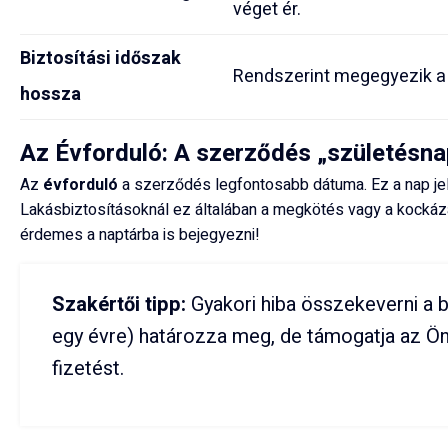
véget ér.
Biztosítási időszak
Rendszerint megegyezik a 
hossza
Az Évforduló: A szerződés „születésna
Az
évforduló
a szerződés legfontosabb dátuma. Ez a nap jelö
Lakásbiztosításoknál ez általában a megkötés vagy a kockáza
érdemes a naptárba is bejegyezni!
Szakértői tipp:
Gyakori hiba összekeverni a biz
egy évre) határozza meg, de támogatja az Ön 
fizetést.