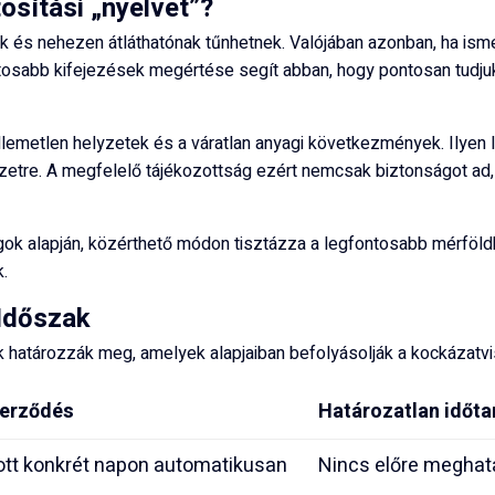
tosítási „nyelvet”?
 és nehezen átláthatónak tűnhetnek. Valójában azonban, ha isme
osabb kifejezések megértése segít abban, hogy pontosan tudjuk: 
lemetlen helyzetek és a váratlan anyagi következmények. Ilyen l
zetre. A megfelelő tájékozottság ezért nemcsak biztonságot ad, 
agok alapján, közérthető módon tisztázza a legfontosabb mérföld
k.
 Időszak
ek határozzák meg, amelyek alapjaiban befolyásolják a kockázatv
zerződés
Határozatlan időt
tt konkrét napon automatikusan
Nincs előre meghat