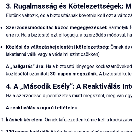
3. Rugalmasság és Kötelezettségek: M
Életünk változik, és a biztosításnak követnie kell ezt a vál
Szerződésmódosítás közös megegyezéssel:
Bármelyik fé
erre is. Ha a biztosító ezt elfogadja, a szerződés módosul; ha
Közlési és változásbejelentési kötelezettség:
Önnek és a 
lakatlanná válik vagy a védelmi szint csökken).
A „hallgatás” ára:
Ha a biztosító lényeges kockázatnövekedés
közlésétől számított
30. napon megszűnik
. A biztosító köt
4. A „Második Esély”: A Reaktiválás I
Ha a szerződése díjnemfizetés miatt megszűnt, még van egy u
A reaktiválás szigorú feltételei:
Írásbeli kérelem:
Önnek kifejezetten kérnie kell a kockázatvi