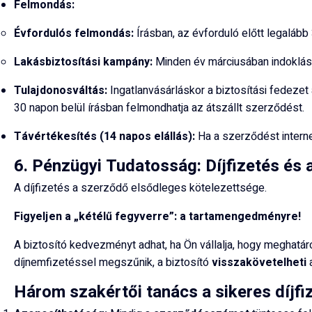
Felmondás:
Évfordulós felmondás:
Írásban, az évforduló előtt legalább
Lakásbiztosítási kampány:
Minden év márciusában indoklás 
Tulajdonosváltás:
Ingatlanvásárláskor a biztosítási fedezet á
30 napon belül írásban felmondhatja az átszállt szerződést.
Távértékesítés (14 napos elállás):
Ha a szerződést internet
6. Pénzügyi Tudatosság: Díjfizetés é
A díjfizetés a szerződő elsődleges kötelezettsége.
Figyeljen a „kétélű fegyverre”: a tartamengedményre!
A biztosító kedvezményt adhat, ha Ön vállalja, hogy meghatá
díjnemfizetéssel megszűnik, a biztosító
visszakövetelheti
a
Három szakértői tanács a sikeres díjfi