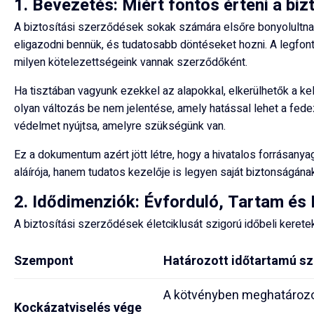
1. Bevezetés: Miért fontos érteni a biz
A biztosítási szerződések sokak számára elsőre bonyolultnak
eligazodni bennük, és tudatosabb döntéseket hozni. A legfont
milyen kötelezettségeink vannak szerződőként.
Ha tisztában vagyunk ezekkel az alapokkal, elkerülhetők a kel
olyan változás be nem jelentése, amely hatással lehet a fede
védelmet nyújtsa, amelyre szükségünk van.
Ez a dokumentum azért jött létre, hogy a hivatalos forrásany
aláírója, hanem tudatos kezelője is legyen saját biztonságána
2. Idődimenziók: Évforduló, Tartam és
A biztosítási szerződések életciklusát szigorú időbeli keret
Szempont
Határozott időtartamú s
A kötvényben meghatározo
Kockázatviselés vége