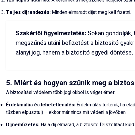
120 napos határidő:
A kérelmet a megszűnés napjától számíto
Teljes díjrendezés:
Minden elmaradt díjat meg kell fizetni.
Szakértői figyelmeztetés:
Sokan gondolják, h
megszűnés utáni befizetést a biztosító gyakran
alanyi jog, hanem a biztosító egyedi dönté
5. Miért és hogyan szűnik meg a biztos
A biztosítási védelem több jogi okból is véget érhet:
Érdekmúlás és lehetetlenülés:
Érdekmúlás történik, ha elad
tűzben elpusztul) – ekkor már nincs mit védeni a jövőben.
Díjnemfizetés:
Ha a díj elmarad, a biztosító felszólítást k