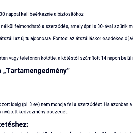
 30 nappal kell beérkeznie a biztosítóhoz.
nélkül felmondható a szerződés, amely április 30-ával szűnik me
tszáll az új tulajdonosra. Fontos: az átszálláskor esedékes díjak
en vagy telefonon kötötte, a kötéstől számított 14 napon belül in
s a „Tartamengedmény”
rozott ideig (pl. 3 év) nem mondja fel a szerződést. Ha azonban
 nyújtott kedvezmény összegét.
zetéshez: