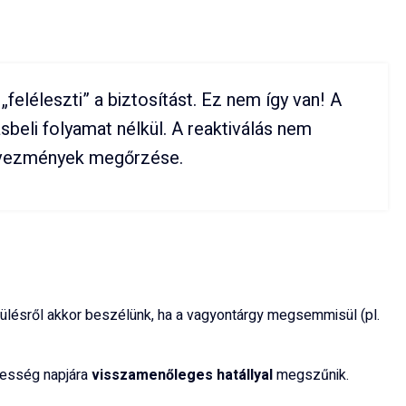
eléleszti” a biztosítást. Ez nem így van! A
sbeli folyamat nélkül. A reaktiválás nem
edvezmények megőrzése.
enülésről akkor beszélünk, ha a vagyontárgy megsemmisül (pl.
ékesség napjára
visszamenőleges hatállyal
megszűnik.