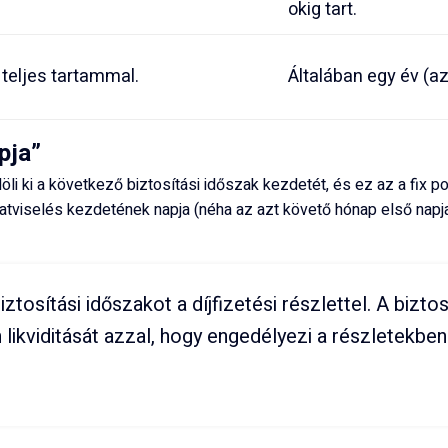
okig tart.
teljes tartammal.
Általában egy év (az
pja”
li ki a következő biztosítási időszak kezdetét, és ez az a fix 
tviselés kezdetének napja (néha az azt követő hónap első napja)
tosítási időszakot a díjfizetési részlettel. A biztos
likviditását azzal, hogy engedélyezi a részletekben