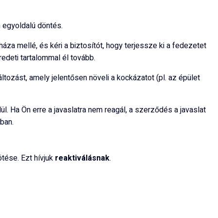
n egyoldalú döntés.
áza mellé, és kéri a biztosítót, hogy terjessze ki a fedezetet
redeti tartalommal él tovább.
tozást, amely jelentősen növeli a kockázatot (pl. az épület
. Ha Ön erre a javaslatra nem reagál, a szerződés a javaslat
tban.
tése. Ezt hívjuk
reaktiválásnak
.