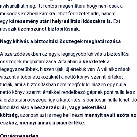
nyilvánulhat meg. Itt fontos megemlíteni, hogy nem csak a
működés közbeni károkra lehet fedezetet adni, hanem
egy
káresemény utáni helyreállítási időszakra is.
Ezt
nevezik
üzemszünet biztosításnak.
Nagy kihívás a biztosítási összegek meghatározása
A szerződésekben az egyik legnagyobb kihívás a biztosítási
összegek meghatározása. Általában a
készletek
a
legegyszerűbbek, hiszen újak, új értékük van. A vállalkozások
viszont a többi eszközüknél a nettó könyv szerinti értéket
tudják, ami a biztosításban nem megfelelő, hiszen egy nulla
nettó könyv szerinti értékkel rendelkező gépnek pont nulla lesz
a biztosítási összege, így a kártérítés is pontosan nulla lehet. Jó
kiindulási alap a
beszerzési ár, vagy bekerülési
költség,
azonban azt is meg kell nézni
mennyit avult azóta az
eszköz, mennyi annak a piaci értéke.
Önrészesedés