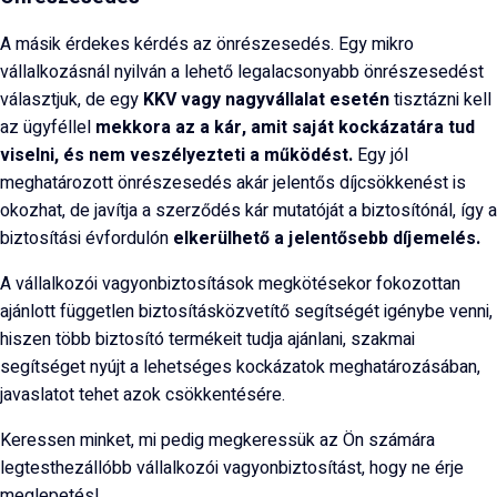
A másik érdekes kérdés az önrészesedés. Egy mikro
vállalkozásnál nyilván a lehető legalacsonyabb önrészesedést
választjuk, de egy
KKV vagy nagyvállalat esetén
tisztázni kell
az ügyféllel
mekkora az a kár, amit saját kockázatára tud
viselni, és nem veszélyezteti a működést.
Egy jól
meghatározott önrészesedés akár jelentős díjcsökkenést is
okozhat, de javítja a szerződés kár mutatóját a biztosítónál, így a
biztosítási évfordulón
elkerülhető a jelentősebb díjemelés.
A vállalkozói vagyonbiztosítások megkötésekor fokozottan
ajánlott független biztosításközvetítő segítségét igénybe venni,
hiszen több biztosító termékeit tudja ajánlani, szakmai
segítséget nyújt a lehetséges kockázatok meghatározásában,
javaslatot tehet azok csökkentésére.
Keressen minket, mi pedig megkeressük az Ön számára
legtesthezállóbb vállalkozói vagyonbiztosítást, hogy ne érje
meglepetés!