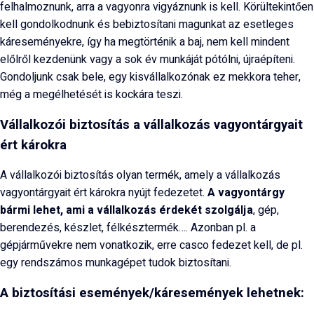
felhalmoznunk, arra a vagyonra vigyáznunk is kell. Körültekintően
kell gondolkodnunk és bebiztosítani magunkat az esetleges
káreseményekre, így ha megtörténik a baj, nem kell mindent
előlről kezdenünk vagy a sok év munkáját pótólni, újraépíteni.
Gondoljunk csak bele, egy kisvállalkozónak ez mekkora teher,
még a megélhetését is kockára teszi.
Vállalkozói biztosítás a vállalkozás vagyontárgyait
ért károkra
A vállalkozói biztosítás olyan termék, amely a vállalkozás
vagyontárgyait ért károkra nyújt fedezetet.
A vagyontárgy
bármi lehet, ami a vállalkozás érdekét szolgálja
, gép,
berendezés, készlet, félkésztermék…. Azonban pl. a
gépjárművekre nem vonatkozik, erre casco fedezet kell, de pl.
egy rendszámos munkagépet tudok biztosítani.
A biztosítási események/káresemények lehetnek: