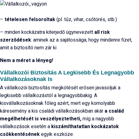
–
tételesen felsoroltak
(pl. tűz, vihar, csőtörés, stb.)
– minden kockázatra kiterjedő úgynevezett
all risk
szerződések
: aminek az a sajátossága, hogy mindenre fizet,
amit a biztosító nem zár ki
Nem a méret a lényeg!
Vállalkozói Biztosítás A Legkisebb És Legnagyobb
Vállalkozásoknak Is
A vállalkozói biztosítás megkötését erősen javasoljuk a
legkisebb vállalkozástól a legnagyobbakig. A
kisvállalkozásoknak főleg azért, mert egy komolyabb
káresemény a kis családi vállalkozásokban akár
a család
megélhetését is veszélyeztetheti,
míg a nagyobb
vállalkozások esetén a
kiszámíthatatlan kockázatok
csökkentésének
egyik eszköze.