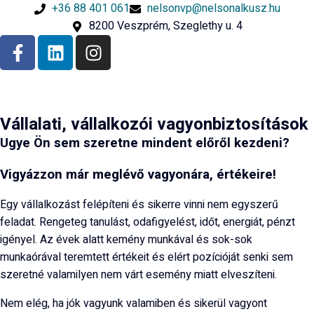
+36 88 401 061
nelsonvp@nelsonalkusz.hu
8200 Veszprém, Szeglethy u. 4
Vállalati, vállalkozói vagyonbiztosítások
Ugye Ön sem szeretne mindent előről kezdeni?
Vigyázzon már meglévő vagyonára, értékeire!
Egy vállalkozást felépíteni és sikerre vinni nem egyszerű
feladat. Rengeteg tanulást, odafigyelést, időt, energiát, pénzt
igényel. Az évek alatt kemény munkával és sok-sok
munkaórával teremtett értékeit és elért pozícióját senki sem
szeretné valamilyen nem várt esemény miatt elveszíteni.
Nem elég, ha jók vagyunk valamiben és sikerül vagyont