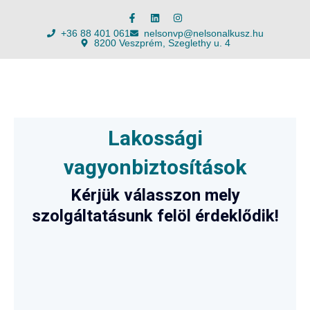
+36 88 401 061
nelsonvp@nelsonalkusz.hu
8200 Veszprém, Szeglethy u. 4
Lakossági
vagyonbiztosítások
Kérjük válasszon mely
szolgáltatásunk felöl érdeklődik!