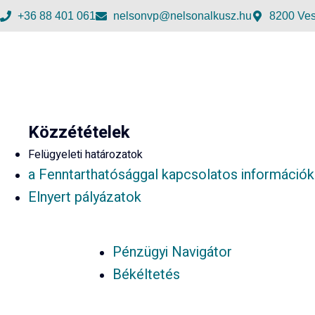
+36 88 401 061
nelsonvp@nelsonalkusz.hu
8200 Ves
Közzétételek
Felügyeleti határozatok
a Fenntarthatósággal kapcsolatos információk
Elnyert pályázatok
Pénzügyi Navigátor
Békéltetés