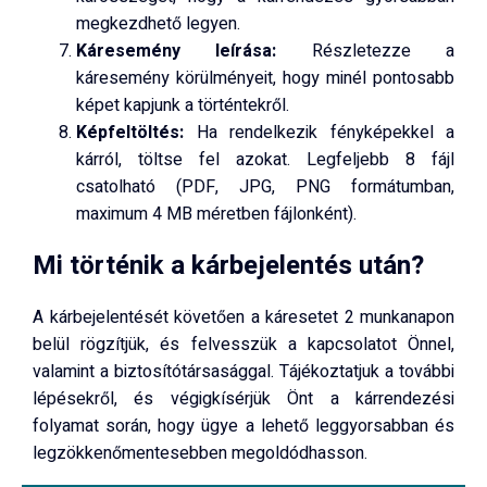
megkezdhető legyen.
Káresemény leírása:
Részletezze a
káresemény körülményeit, hogy minél pontosabb
képet kapjunk a történtekről.
Képfeltöltés:
Ha rendelkezik fényképekkel a
kárról, töltse fel azokat. Legfeljebb 8 fájl
csatolható (PDF, JPG, PNG formátumban,
maximum 4 MB méretben fájlonként).
Mi történik a kárbejelentés után?
A kárbejelentését követően a káresetet 2 munkanapon
belül rögzítjük, és felvesszük a kapcsolatot Önnel,
valamint a biztosítótársasággal. Tájékoztatjuk a további
lépésekről, és végigkísérjük Önt a kárrendezési
folyamat során, hogy ügye a lehető leggyorsabban és
legzökkenőmentesebben megoldódhasson.