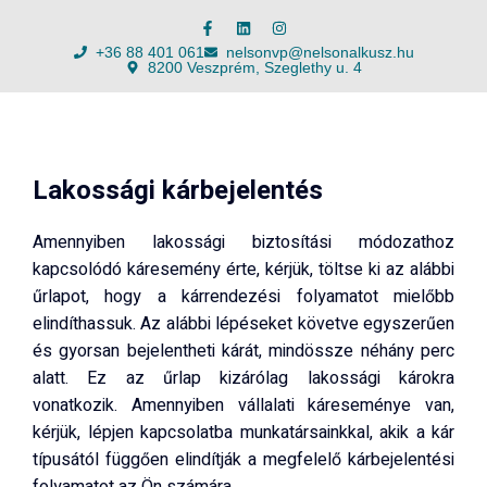
+36 88 401 061
nelsonvp@nelsonalkusz.hu
8200 Veszprém, Szeglethy u. 4
Lakossági kárbejelentés
Amennyiben lakossági biztosítási módozathoz
kapcsolódó káresemény érte, kérjük, töltse ki az alábbi
űrlapot, hogy a kárrendezési folyamatot mielőbb
elindíthassuk. Az alábbi lépéseket követve egyszerűen
és gyorsan bejelentheti kárát, mindössze néhány perc
alatt. Ez az űrlap kizárólag lakossági károkra
vonatkozik. Amennyiben vállalati káreseménye van,
kérjük, lépjen kapcsolatba munkatársainkkal, akik a kár
típusától függően elindítják a megfelelő kárbejelentési
folyamatot az Ön számára.