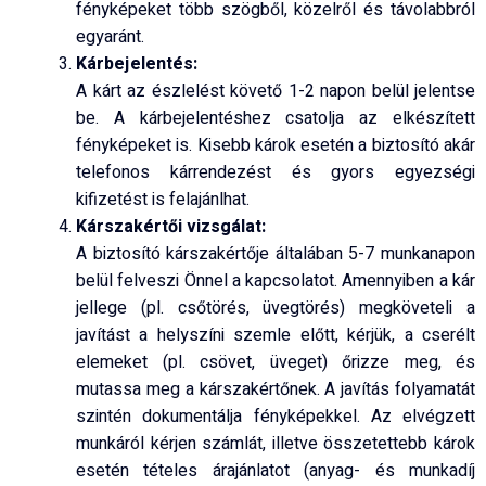
fényképeket több szögből, közelről és távolabbról
egyaránt.
Kárbejelentés:
A kárt az észlelést követő 1-2 napon belül jelentse
be. A kárbejelentéshez csatolja az elkészített
fényképeket is. Kisebb károk esetén a biztosító akár
telefonos kárrendezést és gyors egyezségi
kifizetést is felajánlhat.
Kárszakértői vizsgálat:
A biztosító kárszakértője általában 5-7 munkanapon
belül felveszi Önnel a kapcsolatot. Amennyiben a kár
jellege (pl. csőtörés, üvegtörés) megköveteli a
javítást a helyszíni szemle előtt, kérjük, a cserélt
elemeket (pl. csövet, üveget) őrizze meg, és
mutassa meg a kárszakértőnek. A javítás folyamatát
szintén dokumentálja fényképekkel. Az elvégzett
munkáról kérjen számlát, illetve összetettebb károk
esetén tételes árajánlatot (anyag- és munkadíj