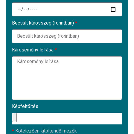
Becsült kárösszeg (forintban)
*
Káresemény leírása
*
Képfeltöltés
*
Kötelezően kitöltendő mezők