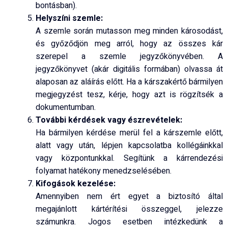
bontásban).
Helyszíni szemle:
A szemle során mutasson meg minden károsodást,
és győződjön meg arról, hogy az összes kár
szerepel a szemle jegyzőkönyvében. A
jegyzőkönyvet (akár digitális formában) olvassa át
alaposan az aláírás előtt. Ha a kárszakértő bármilyen
megjegyzést tesz, kérje, hogy azt is rögzítsék a
dokumentumban.
További kérdések vagy észrevételek:
Ha bármilyen kérdése merül fel a kárszemle előtt,
alatt vagy után, lépjen kapcsolatba kollégáinkkal
vagy központunkkal. Segítünk a kárrendezési
folyamat hatékony menedzselésében.
Kifogások kezelése:
Amennyiben nem ért egyet a biztosító által
megajánlott kártérítési összeggel, jelezze
számunkra. Jogos esetben intézkedünk a