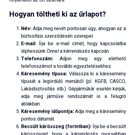
Hogyan töltheti ki az űrlapot?
Név:
Adja meg nevét pontosan úgy, ahogyan az a
biztosítási szerződésén szerepel.
E-mail:
Írja be e-mail címét, hogy kapcsolatba
léphessünk Önnel a kárrendezés kapcsán.
Telefonszám:
Adjon meg egy elérhető
telefonszámot a további egyeztetésekhez.
Káresemény típusa:
Válassza ki a káresemény
típusát a legördülő menüből (pl. KGFB, CASCO,
Lakásbiztosítás stb.). Gépjárműkár esetén kérjük,
adja meg járműve rendszámát is a felugró
ablakban.
Káresemény időpontja:
Adja meg a káresemény
pontos dátumát.
Becsült kárösszeg (forintban):
Írja be a becsült
kárösszeget, hogy a kárrendezés gyorsabban