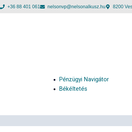
+36 88 401 061
nelsonvp@nelsonalkusz.hu
8200 Ves
Pénzügyi Navigátor
Békéltetés