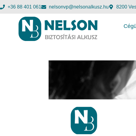
+36 88 401 061
nelsonvp@nelsonalkusz.hu
8200 Ves
Cégü