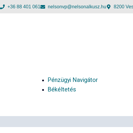
+36 88 401 061
nelsonvp@nelsonalkusz.hu
8200 Ves
Pénzügyi Navigátor
Békéltetés