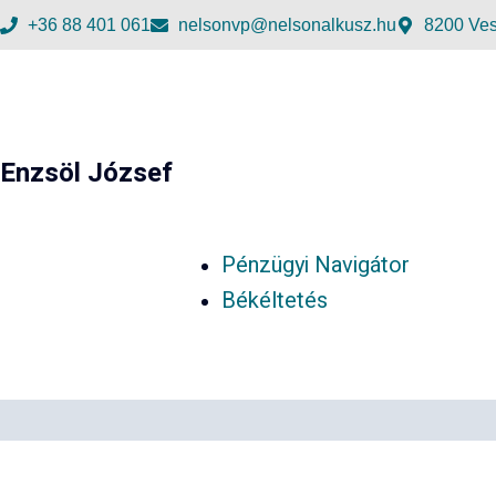
+36 88 401 061
nelsonvp@nelsonalkusz.hu
8200 Ves
Enzsöl József
Pénzügyi Navigátor
Békéltetés