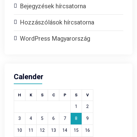
Bejegyzések hírcsatorna
Hozzászólások hírcsatorna
WordPress Magyarország
Calender
H
K
S
C
P
S
V
1
2
3
4
5
6
7
8
9
10
11
12
13
14
15
16