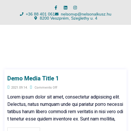
+36 88 401 061
nelsonvp@nelsonalkusz.hu
8200 Veszprém, Szeglethy u. 4
Demo Media Title 1
2021.09.14.
Comments Off
Lorem ipsum dolor sit amet, consectetur adipisicing elit.
Delectus, natus numquam unde qui pariatur porro necessi
tatibus harum libero commodi rem veritatis in nisi vero odi
t tenetur esse quidem inventore ex. Sunt nam mollitia,